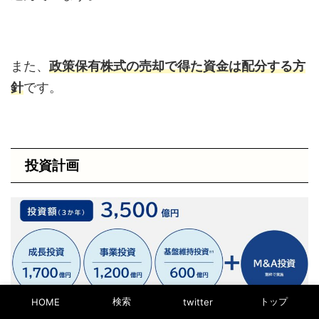
また、
政策保有株式の売却で得た資金は配分する方
針
です。
投資計画
検索
トップ
HOME
twitter