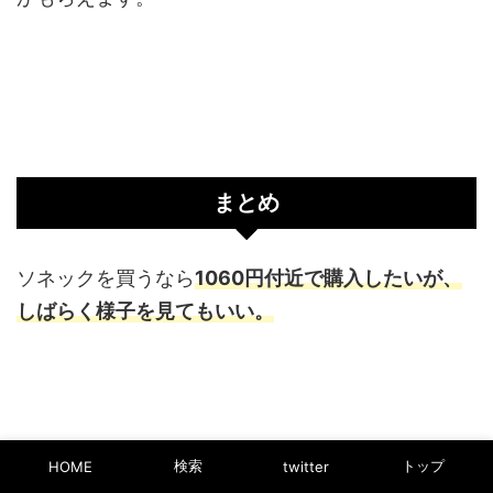
まとめ
ソネックを買うなら
1060円付近で購入したいが、
しばらく様子を見てもいい。
検索
トップ
HOME
twitter
ソネックの株価は、900円台を超えて上昇をして一