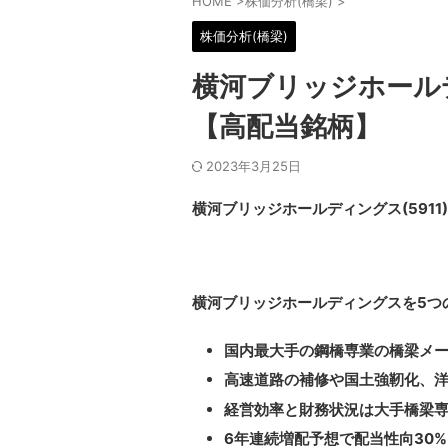
HOME
>
株価分析(橋梁)
>
株価分析(橋梁)
横河ブリッジホールデ
【高配当銘柄】
2023年3月25日
横河ブリッジホールディングス(5911
横河ブリッジホールディングスを5つ
国内最大手の鋼橋専業の橋梁メ
高速道路の補修や国土強靭化、
経営効率と財務状況は大手橋梁専
6年連続増配予想で配当性向30